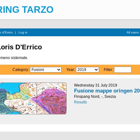
RING TARZO
e d'Errico
|
Log in
All users
oris D'Errico
o meno sistemate.
Category:
Year:
Filter:
Wednesday 31 July 2019
Fusione mappe oringen 20
Finspang Nord, -, Svezia
Results