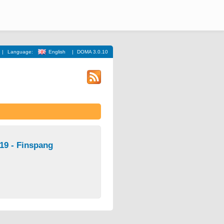
|
Language:
English
|
DOMA 3.0.10
19 - Finspang