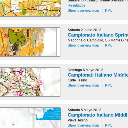
Barbisano - Collalto, Miane orienteeri
Resultados
Show overview map
|
KML
Sábado 2 Junio 2012
Campionato Italiano Sprin
Madonna di Campiglio, GS Monte Gine
Show overview map
|
KML
Domingo 6 Mayo 2012
Campionati Italiano Middle
Cinte Tesino
Show overview map
|
KML
Sábado 5 Mayo 2012
Campionato Italiano Middl
Pieve Tesino
Show overview map
|
KML