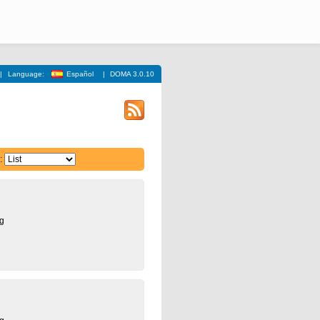
|
Language:
Español
|
DOMA 3.0.10
:
ng