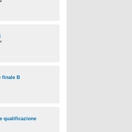
ng
t
r
 finale B
e qualificazione