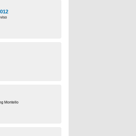
2012
eviso
ng Montello