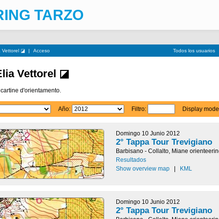
RING TARZO
 Vettorel ◪
|
Acceso
Todos los usuarios
lia Vettorel ◪
 cartine d'orientamento.
Año:
Filtro:
Display mode
Domingo 10 Junio 2012
2° Tappa Tour Trevigiano
Barbisano - Collalto, Miane orienteeri
Resultados
Show overview map
|
KML
Domingo 10 Junio 2012
2° Tappa Tour Trevigiano