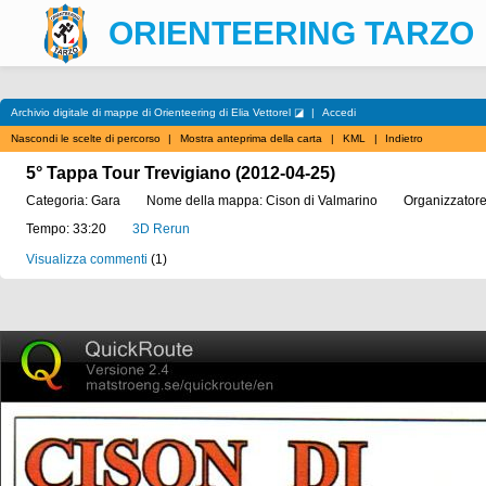
ORIENTEERING TARZO
Archivio digitale di mappe di Orienteering di Elia Vettorel ◪
|
Accedi
Nascondi le scelte di percorso
|
Mostra anteprima della carta
|
KML
|
Indietro
5° Tappa Tour Trevigiano (2012-04-25)
Categoria:
Gara
Nome della mappa:
Cison di Valmarino
Organizzatore
Tempo:
33:20
3D Rerun
Visualizza commenti
(
1
)